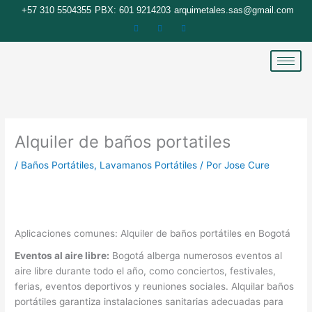
Ir
+57 310 5504355
PBX: 601 9214203
arquimetales.sas@gmail.com
al
contenido
Alquiler de baños portatiles
/
Baños Portátiles
,
Lavamanos Portátiles
/ Por
Jose Cure
Aplicaciones comunes: Alquiler de baños portátiles en Bogotá
Eventos al aire libre:
Bogotá alberga numerosos eventos al
aire libre durante todo el año, como conciertos, festivales,
ferias, eventos deportivos y reuniones sociales. Alquilar baños
portátiles garantiza instalaciones sanitarias adecuadas para